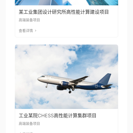
某工业集团设计研究所高性能计算建设项目
高端装备项目
查看详情
工业某院CHESS高性能计算集群项目
高端装备项目