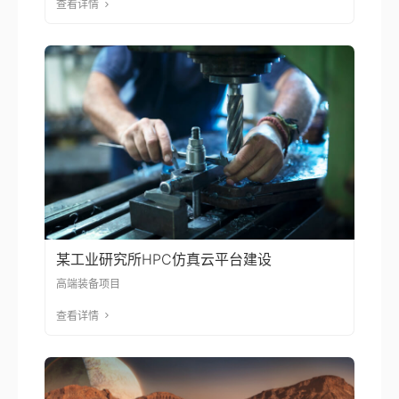
查看详情
某工业研究所HPC仿真云平台建设
高端装备项目
查看详情