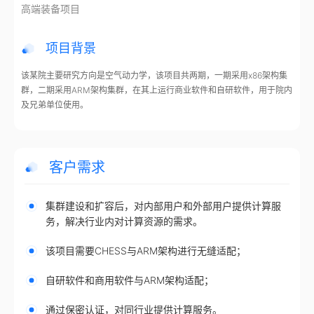
高端装备项目
项目背景
该某院主要研究方向是空气动力学，该项目共两期，一期采用x86架构集
群，二期采用ARM架构集群，在其上运行商业软件和自研软件，用于院内
及兄弟单位使用。
客户需求
集群建设和扩容后，对内部用户和外部用户提供计算服
务，解决行业内对计算资源的需求。
该项目需要CHESS与ARM架构进行无缝适配；
自研软件和商用软件与ARM架构适配；
通过保密认证，对同行业提供计算服务。