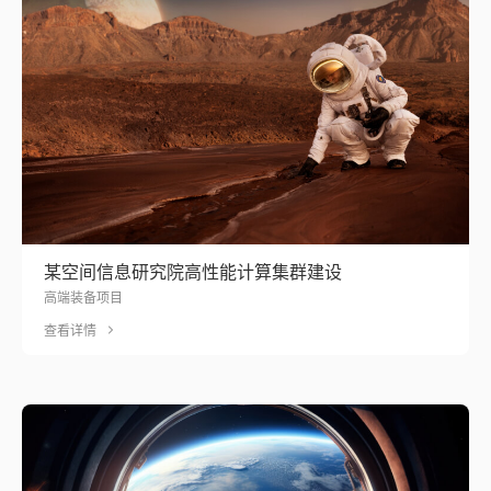
某空间信息研究院高性能计算集群建设
高端装备项目
查看详情