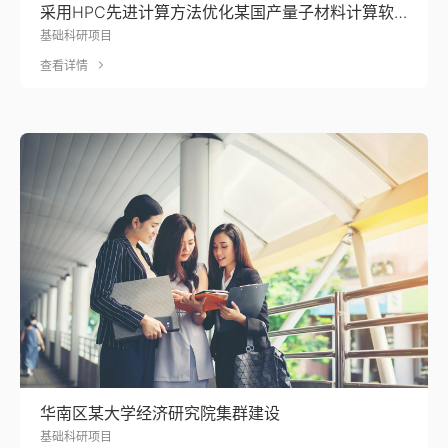
采用HPC先进计算方法优化某国产量子材料计算软件
基础科研项目
查看详情
华南区某大学经济研究院集群建设
基础科研项目