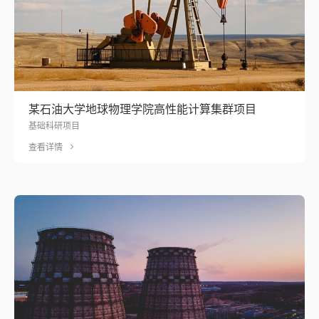
某石油大学地球物理学院高性能计算集群项目
基础科研项目
查看详情