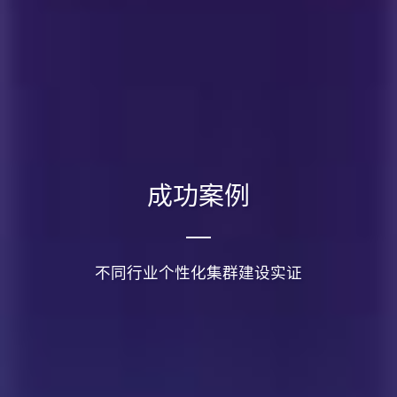
成功案例
不同行业个性化集群建设实证