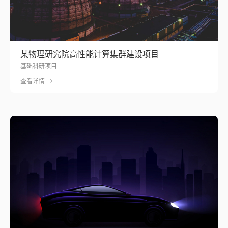
某物理研究院高性能计算集群建设项目
基础科研项目
查看详情