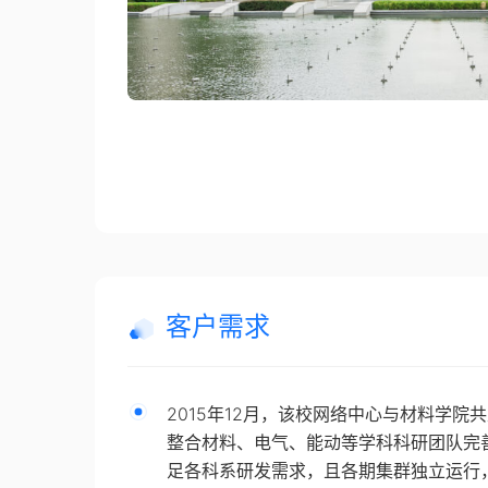
客户需求
2015年12月，该校网络中心与材料学院共
整合材料、电气、能动等学科科研团队完
足各科系研发需求，且各期集群独立运行