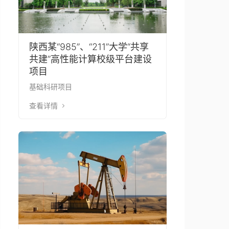
陕西某“985”、“211”大学“共享
共建”高性能计算校级平台建设
项目
基础科研项目
查看详情