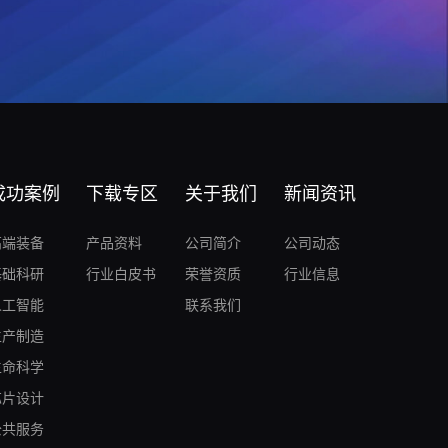
成功案例
下载专区
关于我们
新闻资讯
高端装备
产品资料
公司简介
公司动态
基础科研
行业白皮书
荣誉资质
行业信息
人工智能
联系我们
生产制造
生命科学
芯片设计
公共服务