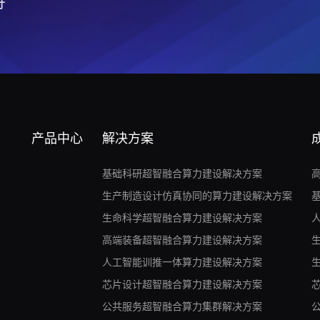
持
产品中心
解决方案
基础科研超智融合算力建设解决方案
生产制造设计仿真协同的算力建设解决方案
生命科学超智融合算力建设解决方案
高端装备超智融合算力建设解决方案
人工智能训推一体算力建设解决方案
芯片设计超智融合算力建设解决方案
公共服务超智融合算力集群解决方案