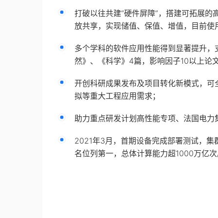
打破以往共建“硬件屏障”，搭建可拓展的
放共享，实现储值、保值、增值，目前使用
多个学科的软件应用性能得到显著提升，
然》、《科学》4篇，影响因子10以上论文
开创科研成果发布及项目转化新模式，可
拟等重大工程应用需求；
助力重点研发计划高性能专项、法国电力
2021年3月，首期设备完成部署测试，
名位列第一，总体计算能力超1000万亿次