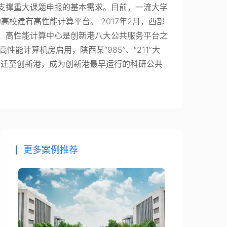
支撑重大课题申报的基本需求。目前，一流大学
的高校建有高性能计算平台。 2017年2月，西部
，高性能计算中心是创新港八大公共服务平台之
高性能计算机房启用，陕西某“985”、“211”大
搬迁至创新港，成为创新港最早运行的科研公共
更多案例推荐