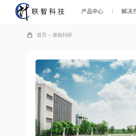
产品中心
解决
首页
基础科研