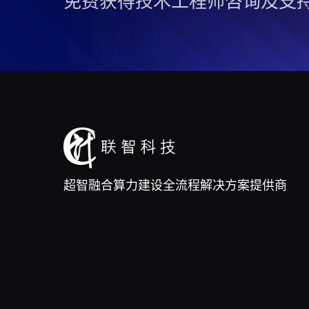
免费获得技术工程师咨询及支
超智融合算力建设全流程解决方案提供商