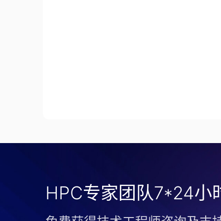
HPC专家团队7*24