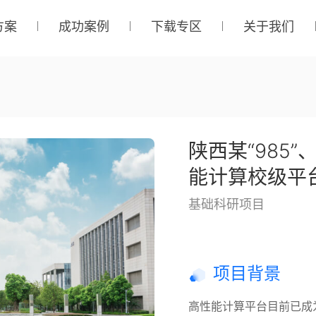
方案
成功案例
下载专区
关于我们
陕西某“985”
能计算校级平
基础科研项目
项目背景
高性能计算平台目前已成