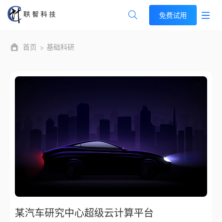
免费试用
首页
基础科研
某汽车研究中心超级云计算平台