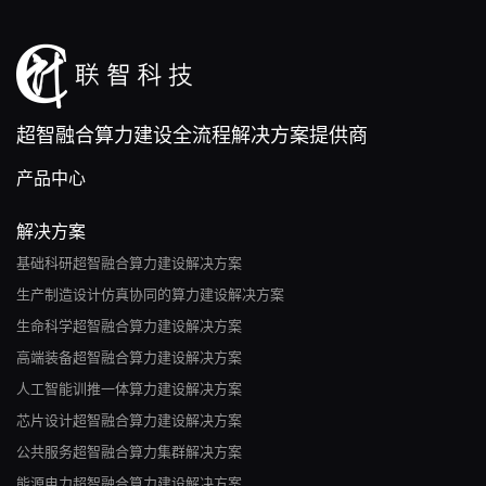
超智融合算力建设全流程解决方案提供商
产品中心
解决方案
基础科研超智融合算力建设解决方案
生产制造设计仿真协同的算力建设解决方案
生命科学超智融合算力建设解决方案
高端装备超智融合算力建设解决方案
人工智能训推一体算力建设解决方案
芯片设计超智融合算力建设解决方案
公共服务超智融合算力集群解决方案
能源电力超智融合算力建设解决方案