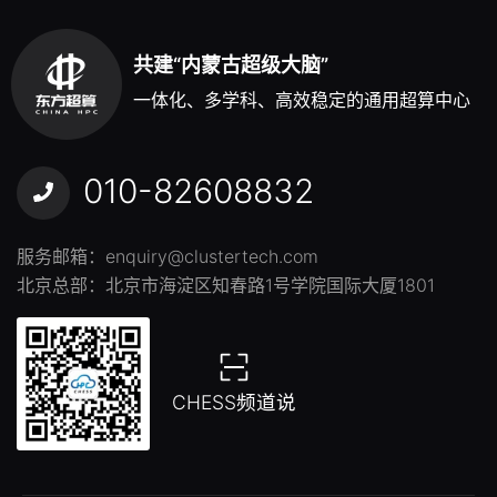
共建“内蒙古超级大脑”
一体化、多学科、高效稳定的通用超算中心
010-82608832
服务邮箱：
enquiry@clustertech.com
北京总部：北京市海淀区知春路1号学院国际大厦1801
CHESS频道说