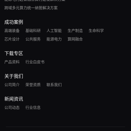
跨域多元算力统一纳管解决方案
成功案例
高端装备
基础科研
人工智能
生产制造
生命科学
芯片设计
公共服务
能源电力
算网融合
下载专区
产品资料
行业白皮书
关于我们
公司简介
荣誉资质
联系我们
新闻资讯
公司动态
行业信息