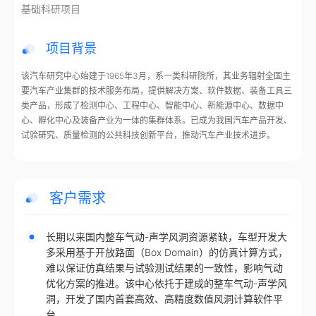
基础科研项目
项目背景
该汽车研究中心始建于1965年3月，系一类科研院所，其业务辐射全国主
要汽车产业集群的技术服务布局，提供解决方案、软件数据、装备工具三
类产品，形成了检测中心、工程中心、智能中心、新能源中心、数据中
心、孵化中心及装备产业为一体的集群体系。已成为我国汽车产品开发、
试验研究、质量检测的公共科技创新平台，推动汽车产业技术进步。
客户需求
长期以来国内整车气动-声学风洞资源紧缺，车型开发大
多采用基于开放路面（Box Domain）的仿真计算方式，
难以保证仿真结果与试验测试结果的一致性，影响气动
优化方案的推进。该中心依托于建成的整车气动-声学风
洞，开发了国内首套高效、高精度数值风洞计算软件平
台。