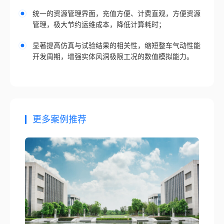
统一的资源管理界面，充值方便、计费直观，方便资源
管理，极大节约运维成本，降低计算耗时；
显著提高仿真与试验结果的相关性，缩短整车气动性能
开发周期，增强实体风洞极限工况的数值模拟能力。
更多案例推荐